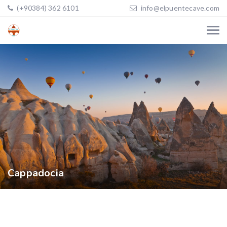
(+90384) 362 6101
info@elpuentecave.com
Cappadocia